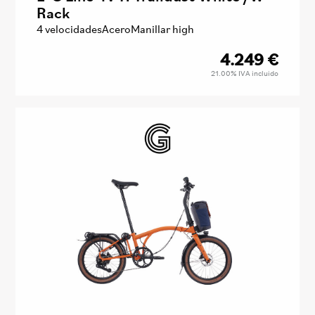
Rack
4 velocidades
Acero
Manillar high
4.249
€
21.00%
IVA incluido