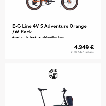
E-G Line 4V S Adventure Orange
/W Rack
4 velocidades
Acero
Manillar low
4.249
€
21.00%
IVA incluido