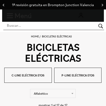
1ª revisión gratuita en Brompton Junction Valencia
Menú
0
Toggle
navigation
HOME
BICICLETAS ELÉCTRICAS
BICICLETAS
ELÉCTRICAS
C-LINE ELÉCTRICA EY26
P-LINE ELÉCTRICA EY26
mostrar
1
al
17
de
17