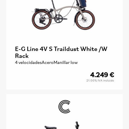
E-G Line 4V S Traildust White /W
Rack
4 velocidades
Acero
Manillar low
4.249
€
21.00%
IVA incluido