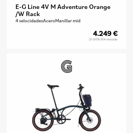
E-G Line 4V M Adventure Orange
/W Rack
4 velocidades
Acero
Manillar mid
4.249
€
21.00%
IVA incluido