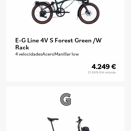
E-G Line 4V S Forest Green /W
Rack
4 velocidades
Acero
Manillar low
4.249
€
21.00%
IVA incluido