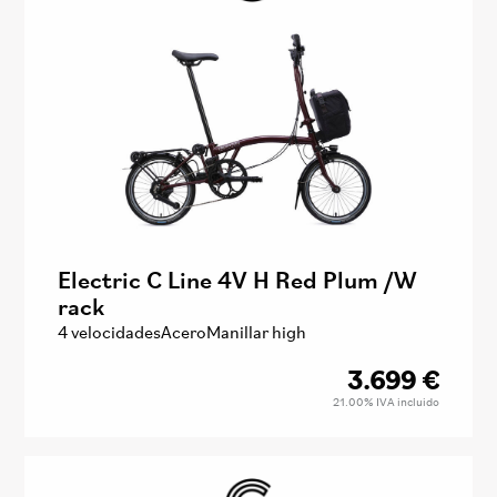
Electric C Line 4V H Red Plum /W
rack
4 velocidades
Acero
Manillar high
3.699
€
21.00%
IVA incluido