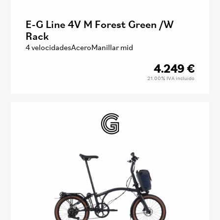
E-G Line 4V M Forest Green /W
Rack
4 velocidades
Acero
Manillar mid
4.249
€
21.00%
IVA incluido