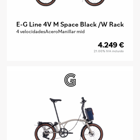
E-G Line 4V M Space Black /W Rack
4 velocidades
Acero
Manillar mid
4.249
€
21.00%
IVA incluido