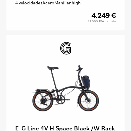
4 velocidades
Acero
Manillar high
4.249
€
21.00%
IVA incluido
E-G Line 4V H Space Black /W Rack