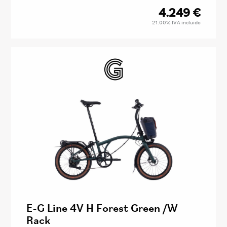
4.249
€
21.00%
IVA incluido
E-G Line 4V H Forest Green /W
Rack