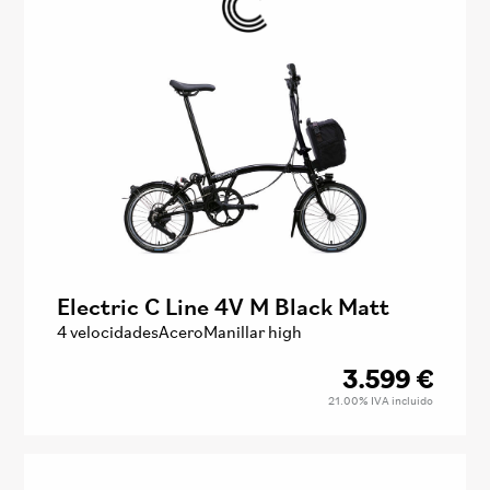
Electric C Line 4V M Black Matt
4 velocidades
Acero
Manillar high
3.599
€
21.00%
IVA incluido