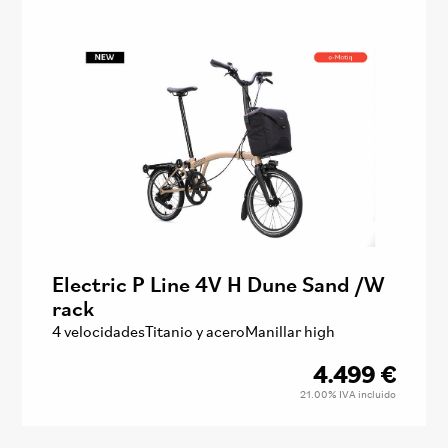
Electric P Line 4V H Dune Sand /W
rack
4 velocidades
Titanio y acero
Manillar high
4.499
€
21.00%
IVA incluido