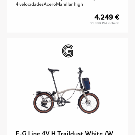
4 velocidades
Acero
Manillar high
4.249
€
21.00%
IVA incluido
E-G Line 4V H Traildust White /W