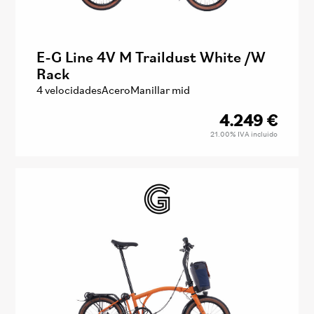
E-G Line 4V M Traildust White /W
Rack
4 velocidades
Acero
Manillar mid
4.249
€
21.00%
IVA incluido