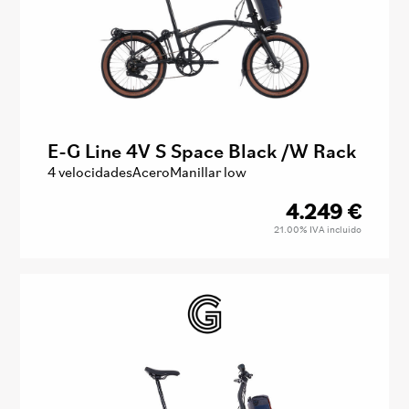
E-G Line 4V S Space Black /W Rack
4 velocidades
Acero
Manillar low
4.249
€
21.00%
IVA incluido