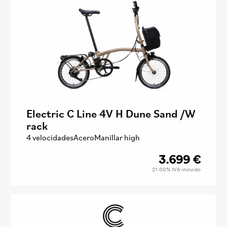
Electric C Line 4V H Dune Sand /W
rack
4 velocidades
Acero
Manillar high
3.699
€
21.00%
IVA incluido