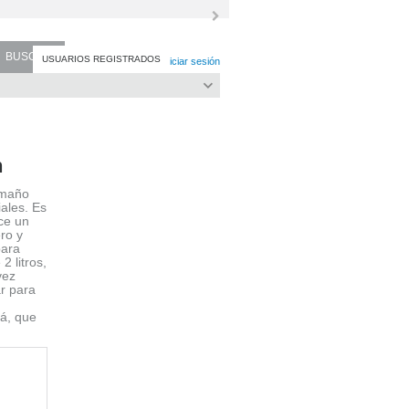
USUARIOS REGISTRADOS
Registro
/
Iniciar sesión
h
amaño
iales. Es
ce un
ero y
para
2 litros,
vez
ar para
lá, que