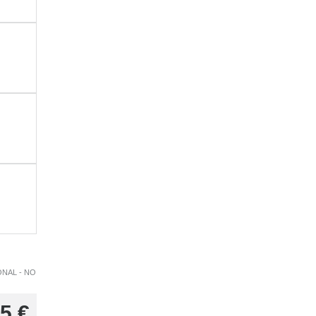
ONAL - NO
5
€