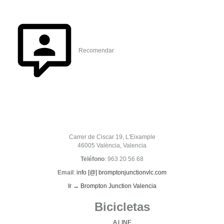
o
Recomendar
Carrer de Ciscar 19, L'Eixample
46005 València, Valencia
Teléfono
: 963 20 56 68
Email
:
info [@] bromptonjunctionvlc.com
Ir → Brompton Junction Valencia
Bicicletas
A LINE