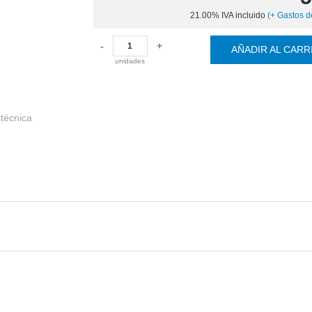
21.00%
IVA incluido
(
+
Gastos d
-
+
AÑADIR AL CARR
unidades
 técnica