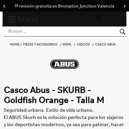
1ª revisión gratuita en Brompton Junction Valencia
Menú
0
Toggle
navigation
HOME
PIEZAS Y ACCESORIOS
ROPA
CASCOS
CASCO ABUS
Casco Abus - SKURB -
Goldfish Orange - Talla M
Seguridad urbana. Estilo de vida urbano.
El ABUS Skurb es la solución perfecta para los viajeros
y los deportistas modernos, ya sea para patinar, hacer