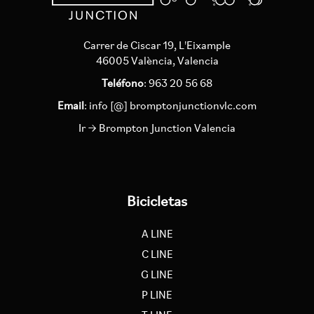
Carrer de Ciscar 19, L'Eixample
46005 València, Valencia
Teléfono
: 963 20 56 68
Email
:
info [@] bromptonjunctionvlc.com
Ir → Brompton Junction Valencia
Bicicletas
A LINE
C LINE
G LINE
P LINE