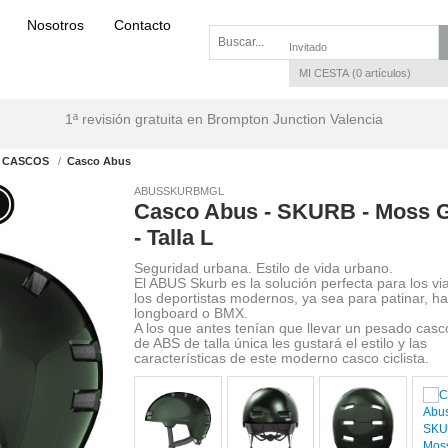
Nosotros
Contacto
Invitado
MI CESTA
0
artículos
1ª revisión gratuita en Brompton Junction Valencia
CASCOS
Casco Abus
ABUSSKURBMGL
Casco Abus - SKURB - Moss 
- Talla L
Seguridad urbana. Estilo de vida urbano.
El ABUS Skurb es la solución perfecta para los via
los deportistas modernos, ya sea para patinar, h
longboard o BMX.
A los que antes tenían que llevar un pesado casco
de ABS de talla única les gustará el estilo y las
características de este moderno casco ciclista.