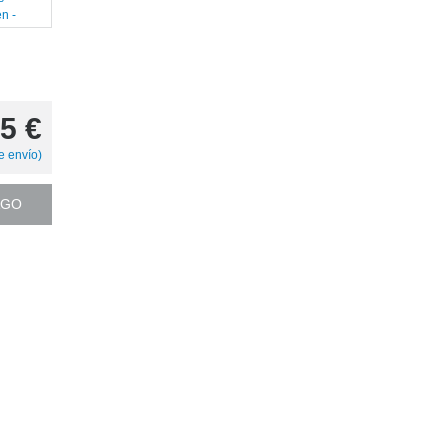
5
€
e envío)
AGO