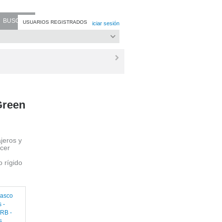
USUARIOS REGISTRADOS
Registro
/
Iniciar sesión
Green
jeros y
acer
 rígido