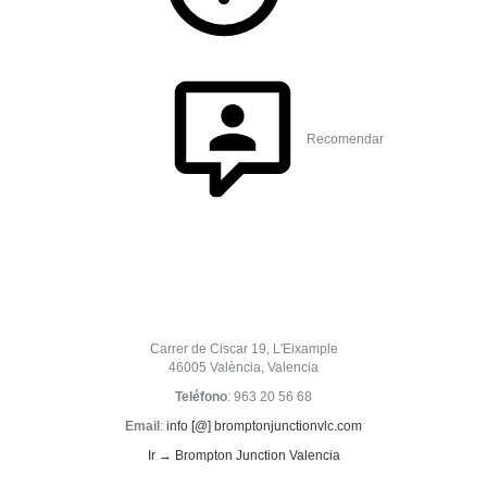
Recomendar
Carrer de Ciscar 19, L'Eixample
46005 València, Valencia
Teléfono
: 963 20 56 68
Email
:
info [@] bromptonjunctionvlc.com
Ir → Brompton Junction Valencia