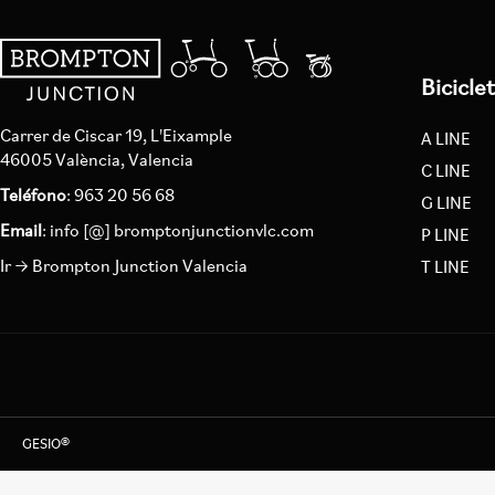
Bicicle
Carrer de Ciscar 19, L'Eixample
A LINE
46005 València, Valencia
C LINE
Teléfono
: 963 20 56 68
G LINE
Email
:
info [@] bromptonjunctionvlc.com
P LINE
Ir → Brompton Junction Valencia
T LINE
GESIO®