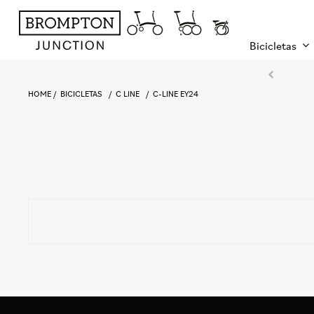
Bicicletas
HOME
BICICLETAS
C LINE
C-LINE EY24