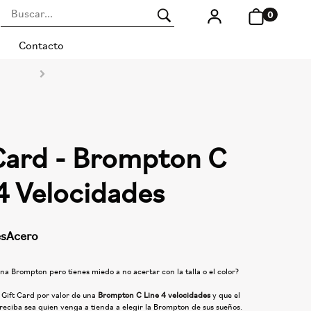
0
Contacto
 Card - Brompton C
4 Velocidades
es
Acero
na Brompton pero tienes miedo a no acertar con la talla o el color?
 Gift Card por valor de una
Brompton C Line 4 velocidades
y que el
reciba sea quien venga a tienda a elegir la Brompton de sus sueños.