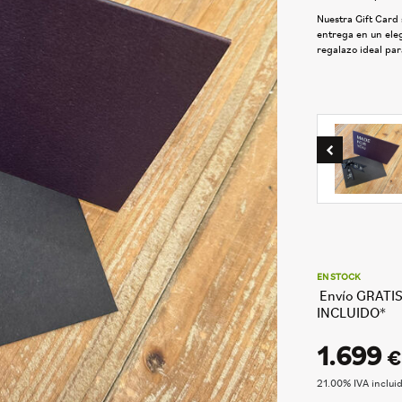
Nuestra Gift Card 
entrega en un ele
regalazo ideal pa
EN STOCK
Envío GRATIS
INCLUIDO*
1.699
€
21.00%
IVA inclui