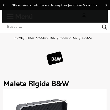
1ª revisión gratuita en Brompton Junction Valencia
Menú
0
Toggle
navigation
HOME
PIEZAS Y ACCESORIOS
ACCESORIOS
BOLSAS
Maleta Rigida B&W