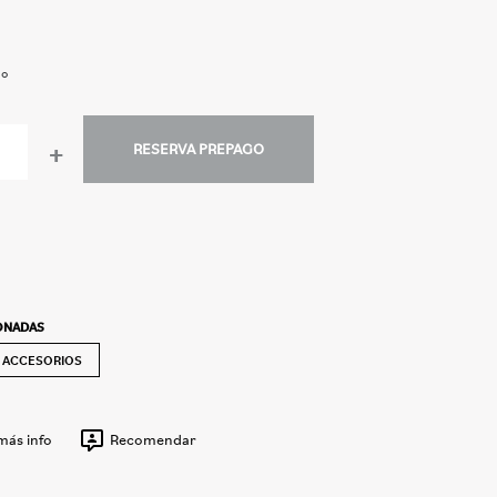
do
+
RESERVA PREPAGO
IONADAS
ACCESORIOS
 más info
Recomendar