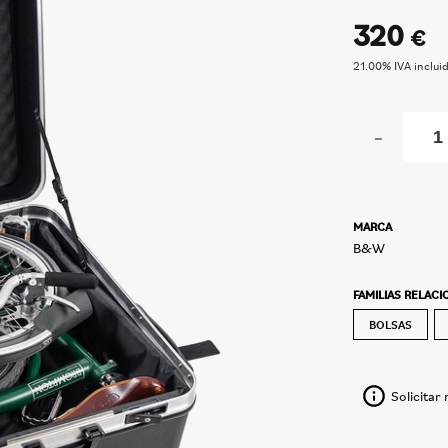
320
€
21.00%
IVA inclui
-
MARCA
B&W
FAMILIAS RELAC
BOLSAS
Solicitar