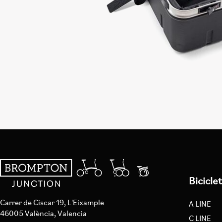
Bicicle
Carrer de Ciscar 19, L'Eixample
A LINE
46005 València, Valencia
C LINE