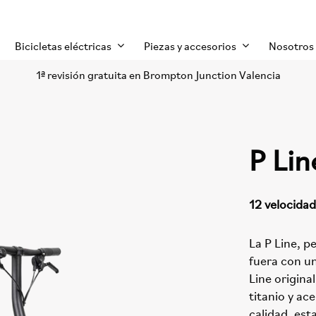
Bicicletas eléctricas
Piezas y accesorios
Nosotros
1ª revisión gratuita en Brompton Junction Valencia
P Lin
12 velocida
La P Line, 
fuera con u
Line origina
titanio y ac
calidad, est