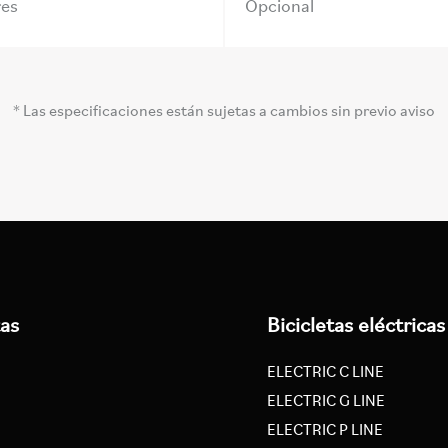
res
Opcional
* Las especificaciones están sujetas a cambios sin previo aviso
tas
Bicicletas eléctricas
ELECTRIC C LINE
ELECTRIC G LINE
ELECTRIC P LINE