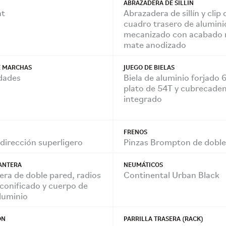
ABRAZADERA DE SILLÍN
ht
Abrazadera de sillín y clip 
cuadro trasero de alumini
mecanizado con acabado 
mate anodizado
 MARCHAS
JUEGO DE BIELAS
idades
Biela de aluminio forjado 
plato de 54T y cubrecade
integrado
FRENOS
dirección superligero
Pinzas Brompton de doble
ANTERA
NEUMÁTICOS
gera de doble pared, radios
Continental Urban Black
conificado y cuerpo de
aluminio
ÓN
PARRILLA TRASERA (RACK)