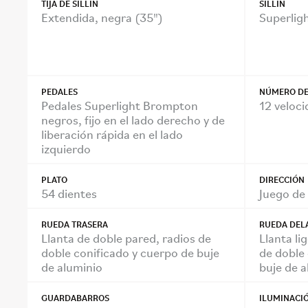
TIJA DE SILLÍN
SILLÍN
Extendida, negra (35")
Superlig
PEDALES
NÚMERO DE
Pedales Superlight Brompton
12 veloc
negros, fijo en el lado derecho y de
liberación rápida en el lado
izquierdo
PLATO
DIRECCIÓN
54 dientes
Juego de 
RUEDA TRASERA
RUEDA DEL
Llanta de doble pared, radios de
Llanta li
doble conificado y cuerpo de buje
de doble 
de aluminio
buje de 
GUARDABARROS
ILUMINACI