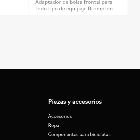
Adaptador de bolsa frontal para
todo tipo de equipaje Brompton
Piezas y accesorios
Accesorios
Ropa
Componentes para bicicletas