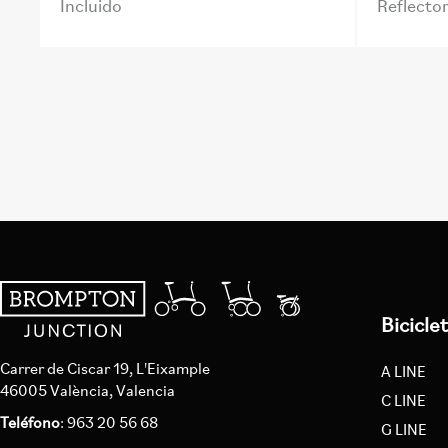
Incluido
Reflecto
Bicicle
Carrer de Ciscar 19, L'Eixample
A LINE
46005 València, Valencia
C LINE
Teléfono
: 963 20 56 68
G LINE