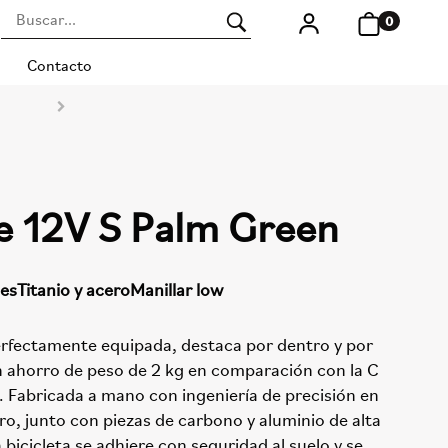
0
Contacto
e 12V S Palm Green
des
Titanio y acero
Manillar low
perfectamente equipada, destaca por dentro y por
n ahorro de peso de 2 kg en comparación con la C
l. Fabricada a mano con ingeniería de precisión en
ero, junto con piezas de carbono y aluminio de alta
a bicicleta se adhiere con seguridad al suelo y se