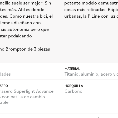
cillo suele ser mejor. Sin
potente modelo demuestra 
ites más. Ahí es donde
cosas más refinadas. Rápid
des. Como nuestra bici, el
urbanas, la P Line con luz 
. Hemos diseñado con
 más autonomía pero que
utar pedaleando​
smo Brompton de 3 piezas
MATERIAL
idades
Titanio, aluminio, acero y
SERO
HORQUILLA
rasero Superlight Advance
Carbono
o con patilla de cambio
able