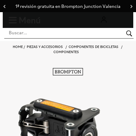
1ª revisión gratuita en Brompton Junction Valencia
Menú
0
Toggle
navigation
HOME
PIEZAS Y ACCESORIOS
COMPONENTES DE BICICLETAS
COMPONENTES