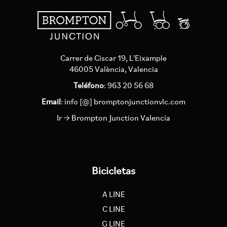
Carrer de Ciscar 19, L'Eixample
46005 València, Valencia
Teléfono
: 963 20 56 68
Email
:
info [@] bromptonjunctionvlc.com
Ir → Brompton Junction Valencia
Bicicletas
A LINE
C LINE
G LINE