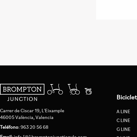
Bicicle
Carrer de Ciscar 19, L'Eixample
A LINE
46005 València, Valencia
C LINE
Teléfono
: 963 20 56 68
G LINE
Email
:
info [@] bromptonjunctionvlc.com