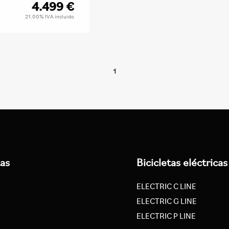
4.499
€
21.00%
IVA incluido
1
tas
Bicicletas eléctricas
ELECTRIC C LINE
ELECTRIC G LINE
ELECTRIC P LINE