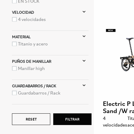
EN STOCK
VELOCIDAD
4 velocidades
MATERIAL
Titanio y acero
PUÑOS DE MANILLAR
Manillar high
GUARDABARROS / RACK
Guardabarros / Rack
Electric P
Sand /W r
4
Tit
velocidades
ac