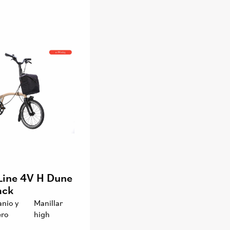
 Line 4V H Dune
ack
anio y
Manillar
ero
high