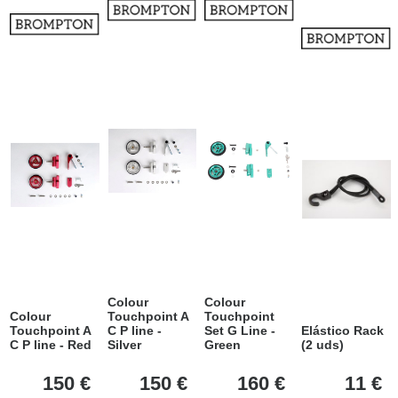
Colour
Colour
Colour
Touchpoint A
Touchpoint
Touchpoint A
C P line -
Set G Line -
Elástico Rack
C P line - Red
Silver
Green
(2 uds)
150
€
150
€
160
€
11
€