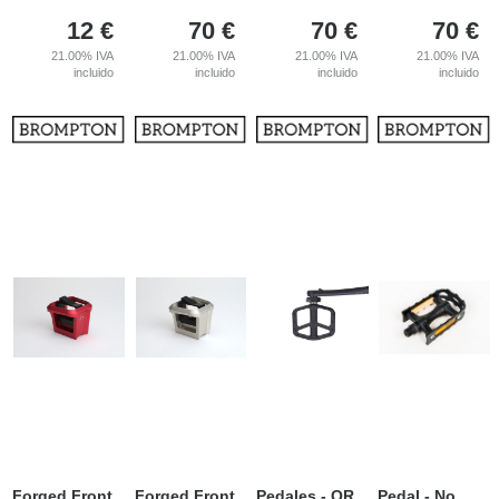
12
€
70
€
70
€
70
€
21.00%
IVA
21.00%
IVA
21.00%
IVA
21.00%
IVA
incluido
incluido
incluido
incluido
Forged Front
Forged Front
Pedales - QR
Pedal - No