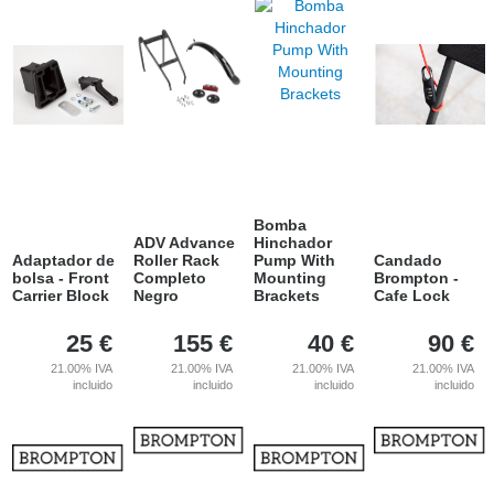
Bomba
ADV Advance
Hinchador
Adaptador de
Roller Rack
Pump With
Candado
bolsa - Front
Completo
Mounting
Brompton -
Carrier Block
Negro
Brackets
Cafe Lock
25
€
155
€
40
€
90
€
21.00%
IVA
21.00%
IVA
21.00%
IVA
21.00%
IVA
incluido
incluido
incluido
incluido