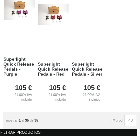
Superlight
Quick Release
Superlight
Superlight
Pedals -
Quick Release
Quick Release
Purple
Pedals - Red
Pedals - Silver
105
€
105
€
105
€
21.00%
IVA
21.00%
IVA
21.00%
IVA
incluido
incluido
incluido
nº prod.
mostrar
1
al
35
de
35
FILTRAR PRODUCTOS