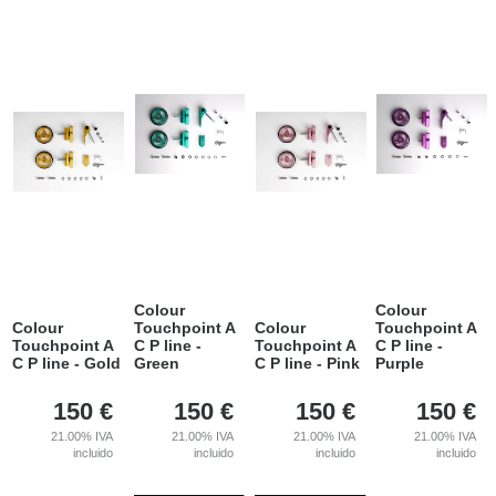
Colour
Colour
Colour
Touchpoint A
Colour
Touchpoint A
Touchpoint A
C P line -
Touchpoint A
C P line -
C P line - Gold
Green
C P line - Pink
Purple
150
€
150
€
150
€
150
€
21.00%
IVA
21.00%
IVA
21.00%
IVA
21.00%
IVA
incluido
incluido
incluido
incluido