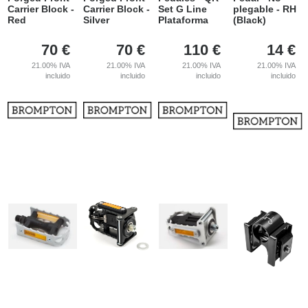
Carrier Block -
Carrier Block -
Set G Line
plegable - RH
Red
Silver
Plataforma
(Black)
70
€
70
€
110
€
14
€
21.00%
IVA
21.00%
IVA
21.00%
IVA
21.00%
IVA
incluido
incluido
incluido
incluido