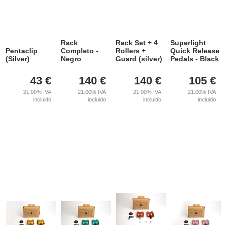
Rack
Rack Set + 4
Superlight
Pentaclip
Completo -
Rollers +
Quick Release
(Silver)
Negro
Guard (silver)
Pedals - Black
43
€
140
€
140
€
105
€
21.00%
IVA
21.00%
IVA
21.00%
IVA
21.00%
IVA
incluido
incluido
incluido
incluido