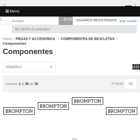
Toggl
Menú
navig
USUARIOS REGISTRADOS
Invitado
Registro
/
Iniciar sesión
MI CESTA
0
artículos
Home
PIEZAS Y ACCESORIOS
COMPONENTES DE BICICLETAS
Componentes
Componentes
nº prod.
mostrar
1
al
35
de
35