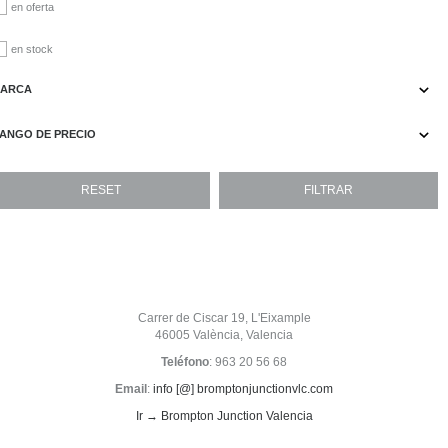
en oferta
en stock
ARCA
ANGO DE PRECIO
Carrer de Ciscar 19, L'Eixample
46005 València, Valencia
Teléfono
: 963 20 56 68
Email
:
info [@] bromptonjunctionvlc.com
Ir → Brompton Junction Valencia