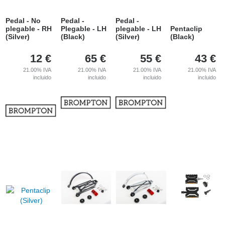
Pedal - No
Pedal -
Pedal -
plegable - RH
Plegable - LH
plegable - LH
Pentaclip
(Silver)
(Black)
(Silver)
(Black)
12
€
65
€
55
€
43
€
21.00%
IVA
21.00%
IVA
21.00%
IVA
21.00%
IVA
incluido
incluido
incluido
incluido