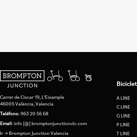
Bicicle
Carrer de Ciscar 19, L'Eixample
A LINE
46005 València, Valencia
C LINE
Teléfono
: 963 20 56 68
G LINE
Email
:
info [@] bromptonjunctionvlc.com
P LINE
Ir → Brompton Junction Valencia
T LINE