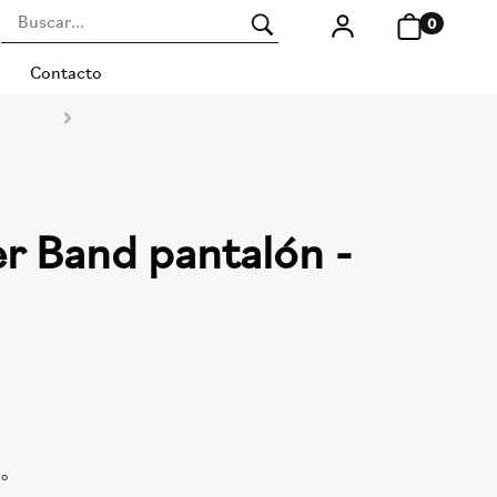
0
Contacto
r Band pantalón -
do